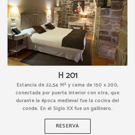
[{"url":"https:\/\/synergy.booking-
channel.com\/api\/hotels\/1539\/medias\/279#Hotel Restaurante
Torre Zumeltzegi_O\u00f1ate_H 201","name":""}]
H 201
Estancia de 22,54 M² y cama de 150 x 200,
conectada por puerta interior con otra, que
durante la época medieval fue la cocina del
conde. En el Siglo XX fue un gallinero.
RESERVA