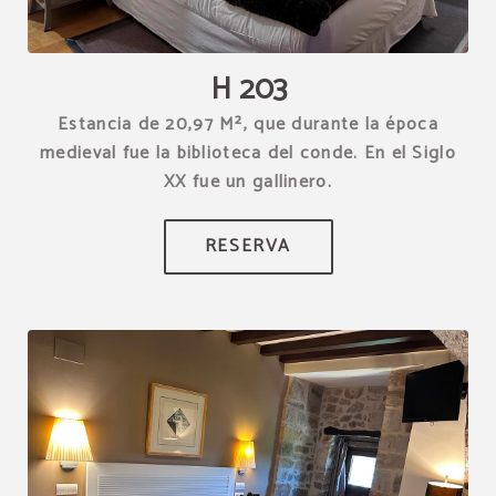
[{"url":"https:\/\/synergy.booking-
channel.com\/api\/hotels\/1539\/medias\/281#Hotel Restaurante
Torre Zumeltzegi_O\u00f1ate_H 203","name":""}]
H 203
Estancia de 20,97 M², que durante la época
medieval fue la biblioteca del conde. En el Siglo
XX fue un gallinero.
RESERVA