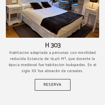
[{"url":"https:\/\/synergy.booking-
channel.com\/api\/hotels\/1539\/medias\/282#Hotel Restaurante
Torre Zumeltzegi_O\u00f1ate_H 303","name":""}]
H 303
Habitación adaptada a personas con movilidad
reducida Estancia de 19,40 M², que durante la
época medieval fue habitación huéspedes. En el
siglo XX fue almacén de cereales.
RESERVA