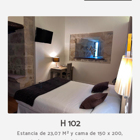
[{"url":"https:\/\/synergy.booking-
channel.com\/api\/hotels\/1539\/medias\/276#Hotel Restaurante
Torre Zumeltzegi_O\u00f1ate_H 102","name":""}]
H 102
Estancia de 23,07 M² y cama de 150 x 200,