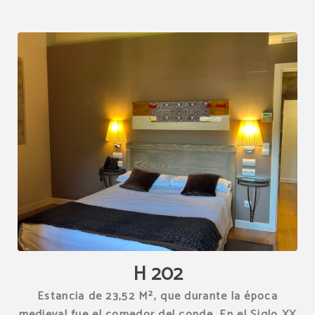
[{"url":"https:\/\/synergy.booking-
channel.com\/api\/hotels\/1539\/medias\/280#Hotel Restaurante
Torre Zumeltzegi_O\u00f1ate_H 202","name":""}]
H 202
Estancia de 23,52 M², que durante la época
medieval fue el comedor del conde. En el Siglo XX