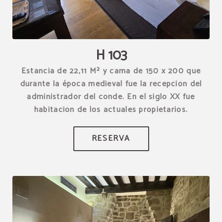
[{"url":"https:\/\/synergy.booking-
channel.com\/api\/hotels\/1539\/medias\/301#Hotel Restaurante
Torre Zumeltzegi_O\u00f1ate_H 103","name":""}]
H 103
Estancia de 22,11 M² y cama de 150 x 200 que
durante la época medieval fue la recepción del
administrador del conde. En el siglo XX fue
habitación de los actuales propietarios.
RESERVA