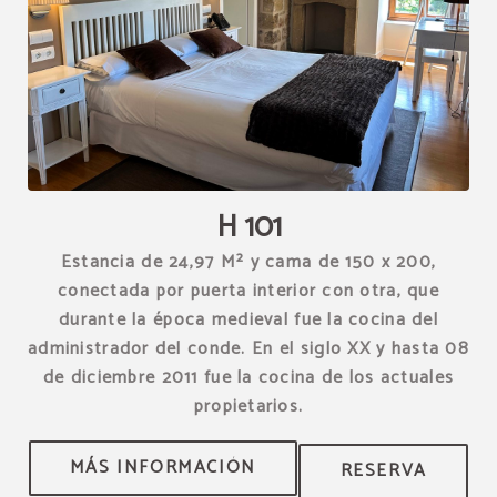
[{"url":"https:\/\/synergy.booking-
channel.com\/api\/hotels\/1539\/medias\/278#Hotel Restaurante
Torre Zumeltzegi_O\u00f1ate_H 101","name":""}]
H 101
Estancia de 24,97 M² y cama de 150 x 200,
conectada por puerta interior con otra, que
durante la época medieval fue la cocina del
administrador del conde. En el siglo XX y hasta 08
de diciembre 2011 fue la cocina de los actuales
propietarios.
RESERVA